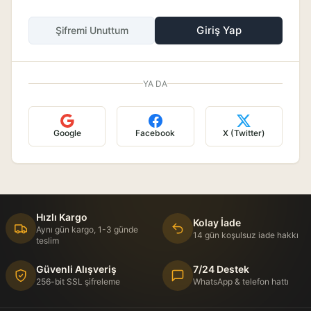
Giriş Yap
Şifremi Unuttum
YA DA
Google
Facebook
X (Twitter)
Hızlı Kargo
Kolay İade
Aynı gün kargo, 1-3 günde
14 gün koşulsuz iade hakkı
teslim
Güvenli Alışveriş
7/24 Destek
256-bit SSL şifreleme
WhatsApp & telefon hattı