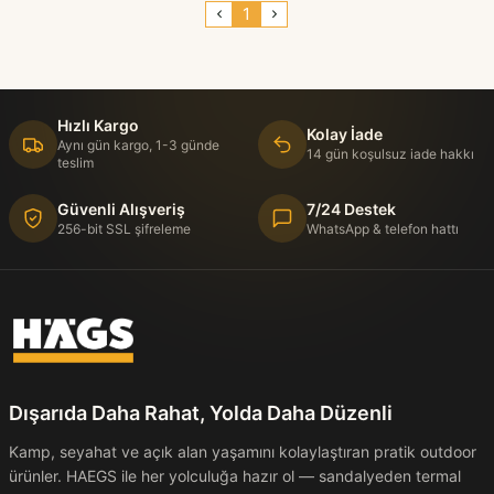
1
Hızlı Kargo
Kolay İade
Aynı gün kargo, 1-3 günde
14 gün koşulsuz iade hakkı
teslim
Güvenli Alışveriş
7/24 Destek
256-bit SSL şifreleme
WhatsApp & telefon hattı
Dışarıda Daha Rahat, Yolda Daha Düzenli
Kamp, seyahat ve açık alan yaşamını kolaylaştıran pratik outdoor
ürünler. HAEGS ile her yolculuğa hazır ol — sandalyeden termal