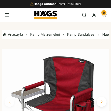
Haegs Outdoor
Resmi Satış Sitesi
0
Anasayfa
Kamp Malzemeleri
Kamp Sandalyesi
Haegs