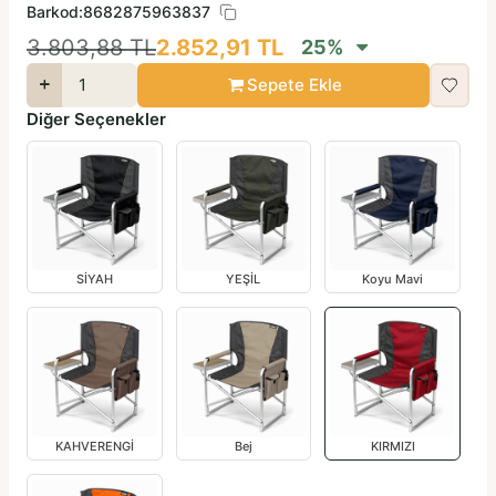
Barkod:
8682875963837
3.803,88
TL
2.852,91
TL
25
%
Sepete Ekle
Diğer Seçenekler
SİYAH
YEŞİL
Koyu Mavi
KAHVERENGİ
Bej
KIRMIZI