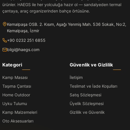
ürünler. HAEGS ile her yolculuğa hazır ol — sandalyeden termal
çantaya, araç organizerinden bahçe örtüsüne.
Kemalpaşa OSB. 2. Kısım, Aşağı Yenmiş Mah. 536 Sokak, No:2,
Kemalpaşa, İzmir
+90 0232 251 6855
bilgi@haegs.com
Kategori
Güvenlik ve Gizlilik
Kamp Masası
İletişim
Taşıma Çantası
Teslimat ve İade Koşulları
Home Outdoor
Satış Sözleşmesi
Uyku Tulumu
Üyelik Sözleşmesi
Kamp Malzemeleri
Gizlilik ve Güvenlik
Oto Aksesuarları