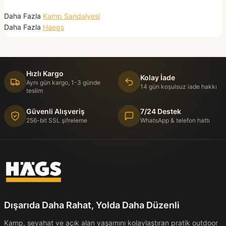
Daha Fazla
Kamp Sandalyesi
Daha Fazla
Haegs
Hızlı Kargo
Kolay İade
Aynı gün kargo, 1-3 günde
14 gün koşulsuz iade hakkı
teslim
Güvenli Alışveriş
7/24 Destek
256-bit SSL şifreleme
WhatsApp & telefon hattı
Dışarıda Daha Rahat, Yolda Daha Düzenli
Kamp, seyahat ve açık alan yaşamını kolaylaştıran pratik outdoor