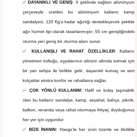
DAYANIKLI VE GENİŞ
: X şeklinde sağlam alüminyum
✅
çerçeveyle üretilen bu
alüminyum
katlanır kamp
sandalyesi,
120 Kg’a
kadar ağırlığı destekleyecek şekilde
ağır hizmet tipi olarak tasarlanmıştır;
55 cm
genişliğindeki
oturma yeri geniş bir oturma alanı sunar.
KULLANIŞLI VE RAHAT ÖZELLİKLER
: Katlanır
✅
yönetmen koltuğu, eşyalarınızı elinizin altında tutmak için
bir yan sehpa ile birlikte gelir;
dayanıklı
kumaş ve sert
kolçaklar ekstra konfor ve rahatlama sağlar.
ÇOK YÖNLÜ KULLANIM:
Hafif ve kolay taşınabilir
✅
olan bu katlanır sandalye, kamp, ​​seyahat, bahçe, piknik
,
balkon, veranda
veya rahat oturmaya ihtiyaç duyduğunuz
her yer için uygundur.
BİZE İNANIN:
Haegs’te
her ürün özenle ve titizlikle
✅