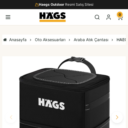
Haegs Outdoor
Resmi Satış Sitesi
0
Anasayfa
Oto Aksesuarları
Araba Atık Çantası
HAEGS