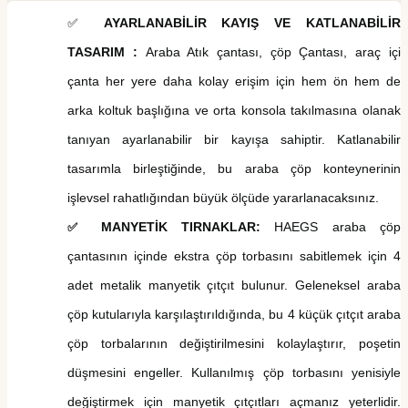
AYARLANABİLİR KAYIŞ VE KATLANABİLİR
✅
TASARIM
:
Araba
Atık çantası,
çöp
Çantası
,
araç içi
çanta
her yere daha kolay erişim için hem ön hem de
arka koltuk başlığına ve orta konsola takılmasına olanak
tanıyan ayarlanabilir bir kayışa sahiptir. Katlanabilir
tasarımla birleştiğinde, bu araba çöp konteynerinin
işlevsel rahatlığından büyük ölçüde yararlanacaksınız.
MANYETİK TIRNAKLAR:
HAEGS
araba çöp
✅
çantasının
içinde ekstra çöp torbasını sabitlemek için 4
adet metalik manyetik çıtçıt bulunur. Geleneksel araba
çöp kutularıyla karşılaştırıldığında, bu 4 küçük çıtçıt araba
çöp torbalarının değiştirilmesini kolaylaştırır
, poşetin
düşmesini engeller.
Kullanılmış çöp torbasını yenisiyle
değiştirmek için manyetik çıtçıtları açmanız yeterlidir.