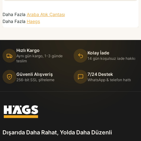
Daha Fazla
Araba Atık Çantası
Daha Fazla
Haegs
Hızlı Kargo
Kolay İade
Aynı gün kargo, 1-3 günde
14 gün koşulsuz iade hakkı
teslim
Güvenli Alışveriş
7/24 Destek
256-bit SSL şifreleme
WhatsApp & telefon hattı
Dışarıda Daha Rahat, Yolda Daha Düzenli