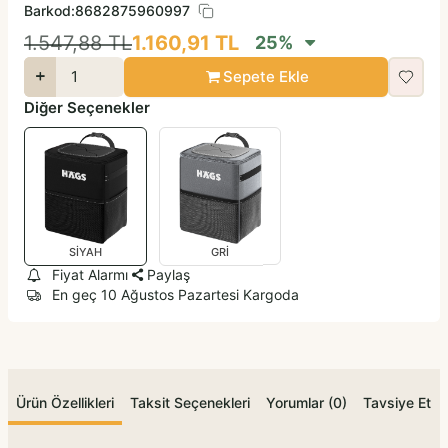
Barkod:
8682875960997
1.547,88
TL
1.160,91
TL
25
%
Sepete Ekle
Diğer Seçenekler
SİYAH
GRİ
Fiyat Alarmı
Paylaş
En geç 10 Ağustos Pazartesi Kargoda
Ürün Özellikleri
Taksit Seçenekleri
Yorumlar (0)
Tavsiye Et