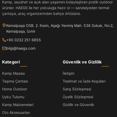
Kamp, seyahat ve açık alan yaşamını kolaylaştıran pratik outdoor
ürünler. HAEGS ile her yolculuğa hazır ol — sandalyeden termal
çantaya, araç organizerinden bahçe örtüsüne.
Kemalpaşa OSB. 2. Kısım, Aşağı Yenmiş Mah. 536 Sokak, No:2,
Kemalpaşa, İzmir
+90 0232 251 6855
bilgi@haegs.com
Kategori
Güvenlik ve Gizlilik
Kamp Masası
İletişim
Taşıma Çantası
Teslimat ve İade Koşulları
Home Outdoor
Satış Sözleşmesi
Uyku Tulumu
Üyelik Sözleşmesi
Kamp Malzemeleri
Gizlilik ve Güvenlik
Oto Aksesuarları