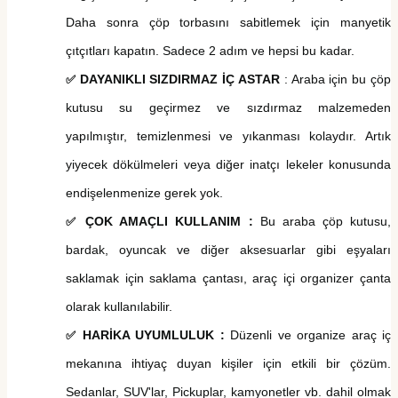
Daha sonra çöp torbasını sabitlemek için manyetik
çıtçıtları kapatın. Sadece 2 adım ve hepsi bu kadar.
DAYANIKLI SIZDIRMAZ İÇ ASTAR
:
Araba için bu çöp
✅
kutusu su geçirmez ve sızdırmaz malzemeden
yapılmıştır, temizlenmesi ve yıkanması kolaydır. Artık
yiyecek dökülmeleri veya diğer inatçı lekeler konusunda
endişelenmenize gerek yok.
ÇOK AMAÇLI KULLANIM :
Bu araba çöp kutusu,
✅
bardak, oyuncak ve diğer aksesuarlar gibi eşyaları
saklamak için saklama çantası
, araç içi organizer çanta
olarak kullanılabilir.
HARİKA UYUMLULUK :
Düzenli ve organize araç iç
✅
mekanına ihtiyaç duyan kişiler için etkili bir çözüm.
Sedanlar, SUV'lar,
Pickuplar,
kamyonetler vb. dahil olmak