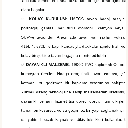
Yolculuk sırasında daha fazla konfor için araç içindeki
alanı boşaltın.
KOLAY KURULUM
: HAEGS
tavan bagaj taşıyıcı
✅
portbagaj çantası
her türlü otomobil, kamyon veya
SUV'ye uygundur. Aracınızda tavan yan rayları yoksa,
415L:4,
570L:
6 kapı kancasıyla dakikalar içinde hızlı ve
kolay bir şekilde tavan bagajına monte edilebilir.
DAYANIKLI MALZEME:
19
00D
PVC kaplamalı Oxford
✅
kumaştan
üretilen
Haegs
araç üstü
tavan çantası, çift
katmanlı su geçirmez bir kaplama tasarımına sahiptir.
Y
üksek
direnç
teknolojisine sahip malzemeden üretilmiş,
dayanıklı ve ağır hizmet tipi
görevi görür.
Tüm dikişler,
tamamen kusursuz ve su geçirmez bir yapı sağlamak için
ısı yalıtımlı
sıcak
kaynak ve dikiş teknikleri kullanılarak