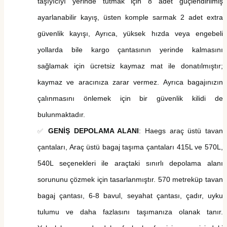
taşıyıcıyı yerinde tutmak için
8
adet güçlendirilmiş
ayarlanabilir kayış
, üsten komple sarmak 2 adet extra
güvenlik kayışı,
Ayrıca, yüksek hızda veya engebeli
yollarda bile kargo çantasının yerinde kalmasını
sağlamak için ücretsiz kaymaz mat ile donatılmıştır;
kaymaz ve aracınıza zarar vermez. Ayrıca bagajınızın
çalınmasını önlemek için bir güvenlik kilidi de
bulunmaktadır.
GENİŞ DEPOLAMA ALANI
: Haegs araç
üstü
tavan
✅
çanta
ları, Araç üstü bagaj taşıma çantaları
415L ve 570L,
540L seçenekleri ile
araçtaki sınırlı depolama alanı
sorununu çözmek için tasarlanmıştır.
570 metreküp
tavan
bagaj çantası, 6-8 bavul, seyahat çantası, çadır, uyku
tulumu ve daha fazlasını taşımanıza olanak tanır.