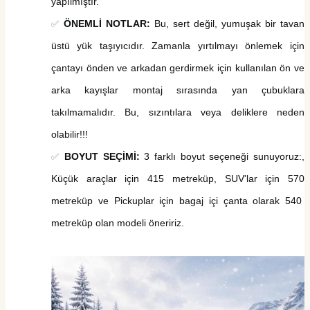
yapılmıştır.
ÖNEMLİ NOTLAR:
Bu, sert değil, yumuşak bir tavan
✅
üstü yük taşıyıcıdır. Zamanla yırtılmayı önlemek için
çantayı önden ve arkadan gerdirmek için kullanılan
ön ve
arka kayışlar montaj sırasında yan çubuklara
takılmamalıdır. Bu, sızıntılara veya deliklere neden
olabilir!!!
BOYUT SEÇİMİ:
3 farklı boyut seçeneği sunuyoruz:,
✅
K
üçük araçlar için
415
metreküp, SUV'lar için
570
metreküp ve
Pickuplar için bagaj içi çanta olarak 540
metreküp
olan modeli öneririz.