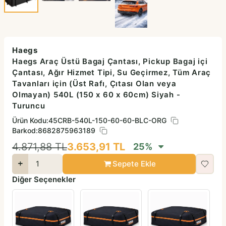
Haegs
Haegs Araç Üstü Bagaj Çantası, Pickup Bagaj içi
Çantası, Ağır Hizmet Tipi, Su Geçirmez, Tüm Araç
Tavanları için (Üst Rafı, Çıtası Olan veya
Olmayan) 540L (150 x 60 x 60cm) Siyah -
Turuncu
Ürün Kodu:
45CRB-540L-150-60-60-BLC-ORG
Barkod:
8682875963189
4.871,88
TL
3.653,91
TL
25
%
Sepete Ekle
Diğer Seçenekler