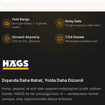
Hızlı Kargo
Kolay İade
Aynı gün kargo, 1-3 günde
14 gün koşulsuz iade hakkı
teslim
Güvenli Alışveriş
7/24 Destek
256-bit SSL şifreleme
WhatsApp & telefon hattı
Dışarıda Daha Rahat, Yolda Daha Düzenli
Kamp, seyahat ve açık alan yaşamını kolaylaştıran pratik outdoor
ürünler. HAEGS ile her yolculuğa hazır ol — sandalyeden termal
çantaya, araç organizerinden bahçe örtüsüne.