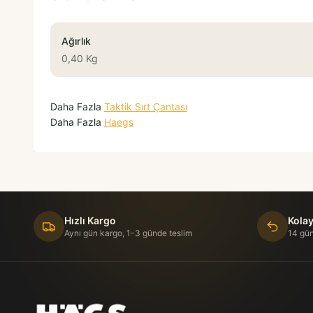
Ağırlık
0,40 Kg
Daha Fazla
Taktik Sırt Çantası
Daha Fazla
Haegs
Hızlı Kargo
Kolay
Aynı gün kargo, 1-3 günde teslim
14 gün