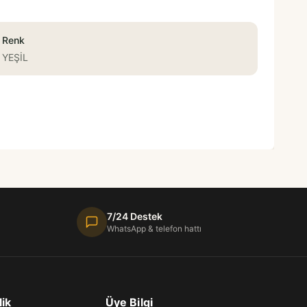
Renk
YEŞİL
7/24 Destek
WhatsApp & telefon hattı
lik
Üye Bilgi