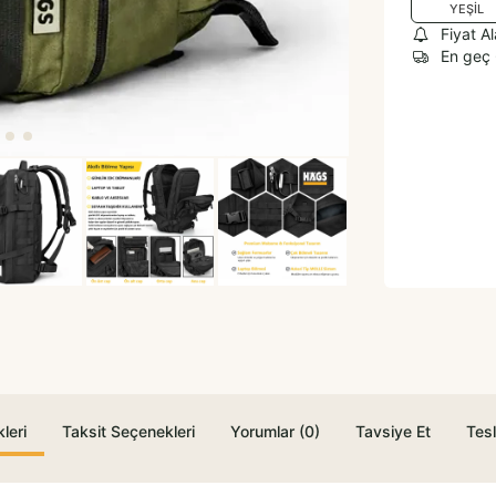
YEŞİL
Fiyat A
En geç
leri
Taksit Seçenekleri
Yorumlar (0)
Tavsiye Et
Tesl