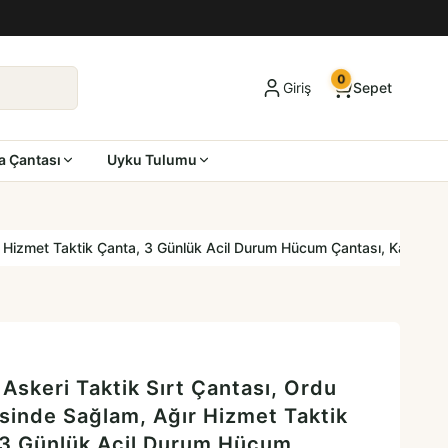
0
Giriş
Sepet
a Çantası
Uyku Tulumu
Hizmet Taktik Çanta, 3 Günlük Acil Durum Hücum Çantası, Kampçılık, 
skeri Taktik Sırt Çantası, Ordu
sinde Sağlam, Ağır Hizmet Taktik
 3 Günlük Acil Durum Hücum