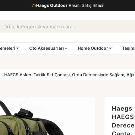
Haegs Outdoor
Resmi Satış Sitesi
emeleri
Oto Aksesuarları
Home Outdoor
Taşım
HAEGS Askeri Taktik Sırt Çantası, Ordu Derecesinde Sağlam, Ağır 
Haegs
HAEGS A
Derece
Çanta,