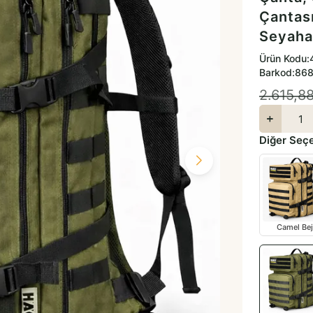
Çantası
Seyahat
Ürün Kodu:
Barkod:
86
2.615,8
Diğer Seç
Camel Bej