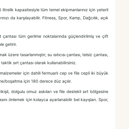
trelik kapasitesiyle tüm temel ekipmanlarınız için yeterli
nızı da karşılayabilir. Fitness, Spor, Kamp, Dağcılık, açık
t çantası tüm gerilme noktalarında güçlendirilmiş ve çift
e getirir.
 üzere tasarlanmıştır; su ısıtıcısı çantası, telsiz çantası,
ktik sırt çantası olarak kullanabilirsiniz.
alzemeler için dahili fermuarlı cep ve file cepli iki büyük
leme/boşaltma için 180 derece düz açılır.
işli, dolgulu omuz askıları ve file destekli sırt bölgesine
asını önlemek için kolayca ayarlanabilir bel kayışları. Spor,