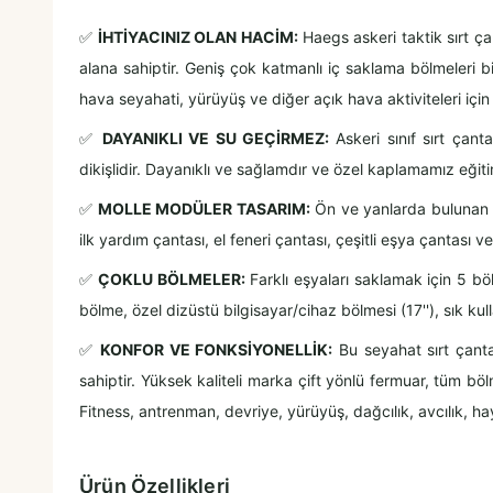
✅
İHTİYACINIZ OLAN HACİM:
Haegs askeri taktik sırt ça
alana sahiptir. Geniş çok katmanlı iç saklama bölmeleri bi
hava seyahati, yürüyüş ve diğer açık hava aktiviteleri içi
✅
DAYANIKLI VE SU GEÇİRMEZ:
Askeri sınıf sırt çant
dikişlidir. Dayanıklı ve sağlamdır ve özel kaplamamız eğit
✅
MOLLE MODÜLER TASARIM:
Ön ve yanlarda bulunan Mol
ilk yardım çantası, el feneri çantası, çeşitli eşya çantası 
✅
ÇOKLU BÖLMELER:
Farklı eşyaları saklamak için 5 böl
bölme, özel dizüstü bilgisayar/cihaz bölmesi (17''), sık kul
✅
KONFOR VE FONKSİYONELLİK:
Bu seyahat sırt çantas
sahiptir. Yüksek kaliteli marka çift yönlü fermuar, tüm bölm
Fitness, antrenman, devriye, yürüyüş, dağcılık, avcılık, h
Ürün Özellikleri