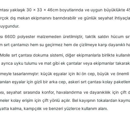
ntası yaklaşık 30 x 33 x 46cm boyutlarında ve uygun büyüklükte 45 li
rçok dış mekan ekipmanını barındırabilir ve günlük seyahat ihtiyaçları
n uygundur.
ası 660D polyester malzemeden üretilmiştir, taktik saldırı hücum sır
im sırt çantamızı hem su geçirmez hem de çizilmeye karşı dayanıklı hal
le sırt çantası dokuma sistemi, diğer ekipmanlarla birlikte kullanılmak
ve ayrıca uyku tulumu ve mat gibi ek çantalar veya ekipmanlar takarak ta
meyle tasarlanmıştır: küçük eşyalar için iki ön cep, büyük ve önemli m
lanılan eşyalar için gizli bir arka cep, askeri sırt çantası kolay paket
ı, seyahat sırasında konfor, havalandırma ve dayanıklılık için çift dik
eler kolay erişim için çift yönlü açılır. Bel kayışının tokalardan kaym
ayatta kalma, kampçılık ve benzeri yüzlerce kullanım alanı.