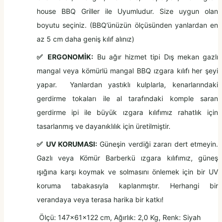
house BBQ Griller ile Uyumludur. Size uygun olan
boyutu seçiniz. (BBQ’ünüzün ölçüsünden yanlardan en
az 5 cm daha geniş kılıf alınız)
✅
ERGONOMİK
:
Bu ağır hizmet tipi Dış mekan gazlı
mangal veya kömürlü mangal BBQ ızgara kılıfı her şeyi
yapar. Yanlardan yastıklı kulplarla, kenarlarındaki
gerdirme tokaları ile al tarafındaki komple saran
gerdirme ipi ile büyük ızgara kılıfımız rahatlık için
tasarlanmış ve dayanıklılık için üretilmiştir.
✅
UV KORUMASI
:
Güneşin verdiği zararı dert etmeyin.
Gazlı veya Kömür Barberkü ızgara kılıfımız, güneş
ışığına karşı koymak ve solmasını önlemek için bir UV
koruma tabakasıyla kaplanmıştır. Herhangi bir
verandaya veya terasa harika bir katkı!
Ölçü: 147x61x122 cm, Ağırlık: 2,0 Kg, Renk: Siyah