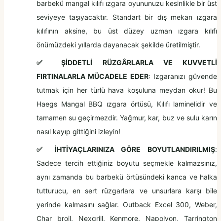
barbekü mangal kılıfı ızgara oyununuzu kesinlikle bir üst
seviyeye taşıyacaktır. Standart bir dış mekan ızgara
kılıfının aksine, bu üst düzey uzman ızgara kılıfı
önümüzdeki yıllarda dayanacak şekilde üretilmiştir.
✅
ŞİDDETLİ RÜZGÂRLARLA VE KUVVETLİ
FIRTINALARLA MÜCADELE EDER
: Izgaranızı güvende
tutmak için her türlü hava koşuluna meydan okur! Bu
Haegs Mangal BBQ ızgara örtüsü, Kılıfı laminelidir ve
tamamen su geçirmezdir. Yağmur, kar, buz ve sulu karın
nasıl kayıp gittiğini izleyin!
✅
İHTİYAÇLARINIZA GÖRE BOYUTLANDIRILMIŞ
:
Sadece tercih ettiğiniz boyutu seçmekle kalmazsınız,
aynı zamanda bu barbekü örtüsündeki kanca ve halka
tutturucu, en sert rüzgarlara ve unsurlara karşı bile
yerinde kalmasını sağlar. Outback Excel 300, Weber,
Char broil, Nexgrill, Kenmore, Napolyon, Tarrington