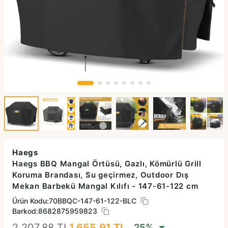
Haegs
Haegs BBQ Mangal Örtüsü, Gazlı, Kömürlü Grill
Koruma Brandası, Su geçirmez, Outdoor Dış
Mekan Barbekü Mangal Kılıfı - 147-61-122 cm
Ürün Kodu:
70BBQC-147-61-122-BLC
Barkod:
8682875959823
2.207,88
TL
1.655,91
TL
25
%