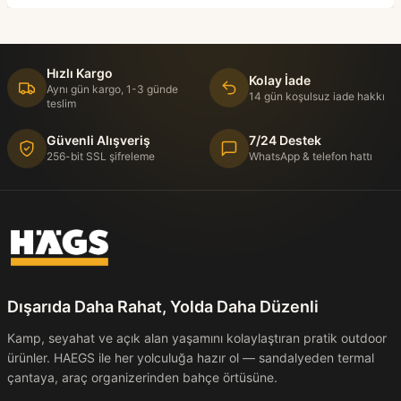
Hızlı Kargo
Kolay İade
Aynı gün kargo, 1-3 günde
14 gün koşulsuz iade hakkı
teslim
Güvenli Alışveriş
7/24 Destek
256-bit SSL şifreleme
WhatsApp & telefon hattı
Dışarıda Daha Rahat, Yolda Daha Düzenli
Kamp, seyahat ve açık alan yaşamını kolaylaştıran pratik outdoor
ürünler. HAEGS ile her yolculuğa hazır ol — sandalyeden termal
çantaya, araç organizerinden bahçe örtüsüne.