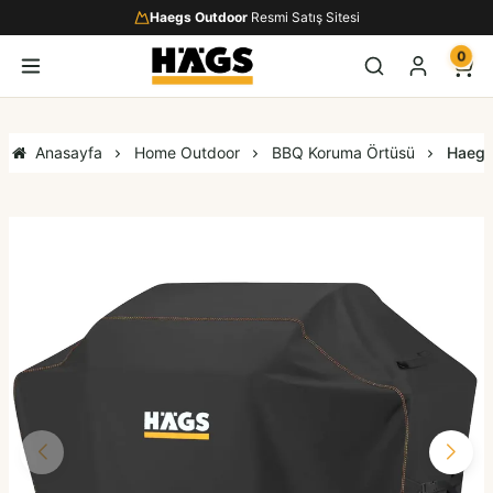
Haegs Outdoor
Resmi Satış Sitesi
0
Anasayfa
Home Outdoor
BBQ Koruma Örtüsü
Haegs 