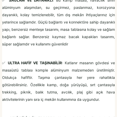
✅
SAĞLAM VE DAYANIKLI
: Bu kamp masası, havacılık sınıfı
alüminyum alaşımdan, su geçirmez, paslanmaz, korozyona
dayanıklı, kolay temizlenebilir, tüm dış mekân ihtiyaçlarınız için
yeterince sağlamdır. Güçlü bağlantı ve konnektöre sahip dayanıklı
yapı, benzersiz menteşe tasarımı, masa tablasına kolay ve sağlam
bağlantı sağlar. Benzersiz kaymaz bacak kapakları tasarımı,
süper sağlamdır ve kullanımı güvenlidir
✅
ULTRA HAFİF VE TAŞINABİLİR
: Katlanır masanın gövdesi ve
masaüstü tablası komple alüminyum malzemeden üretilmiştir.
Oldukça hafiftir. Taşıma çantasıyla her yere rahatlıkla
götürebilirsiniz. Özellikle ​​kamp, doğa yürüyüşü, sırt çantasıyla
trekking, piknik, balık tutma, avcılık, plaj gibi açık hava
aktivitelerinin yanı sıra iç mekân kullanımına da uygundur.