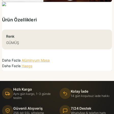
Ürün Özellikleri
Renk
GÜMÜŞ
Daha Fazla
Alüminyum Masa
Daha Fazla
Haegs
Hızlı Kargo
Kolay İade
Aynı gün kargo, 1-3 günde
14 gün koşulsuz iade hakkı
teslim
Güvenli Alışveriş
7/24 Destek
256-bit SSL şifreleme
WhatsApp & telefon hattı