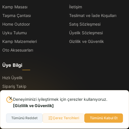
Kamp Masası
İletişim
Taşıma Çantası
Teslimat ve İade Koşulları
Home Outdoor
Satış Sözleşmesi
Uyku Tulumu
Üyelik Sözleşmesi
Kamp Malzemeleri
Gizlilik ve Güvenlik
Oto Aksesuarları
Üye Bilgi
Hızlı Üyelik
Sipariş Takip
Üye Kayıt
Deneyiminizi iyileştirmek için çerezler kullanıyoruz.
Üye Giriş
[
Gizlilik ve Güvenlik
]
Tümünü Reddet
Çerez Tercihleri
Tümünü Kabul Et
© 2026 Logo. Tüm hakları saklıdır. Dışarıda daha rahat, yolda daha düzenli.