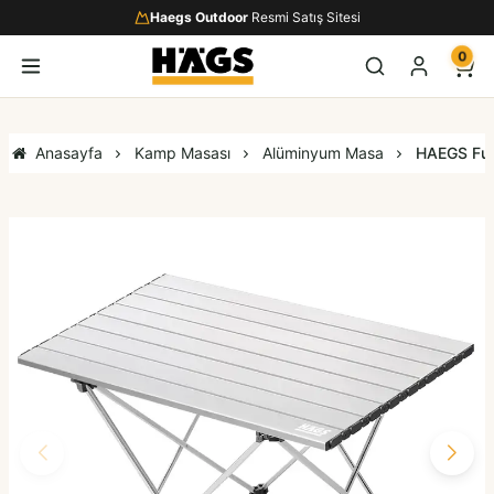
Haegs Outdoor
Resmi Satış Sitesi
0
Anasayfa
Kamp Masası
Alüminyum Masa
HAEGS Full