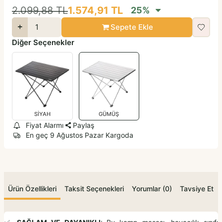
2.099,88
TL
1.574,91
TL
25
%
Sepete Ekle
Diğer Seçenekler
SİYAH
GÜMÜŞ
Fiyat Alarmı
Paylaş
En geç 9 Ağustos Pazar Kargoda
Ürün Özellikleri
Taksit Seçenekleri
Yorumlar (0)
Tavsiye Et