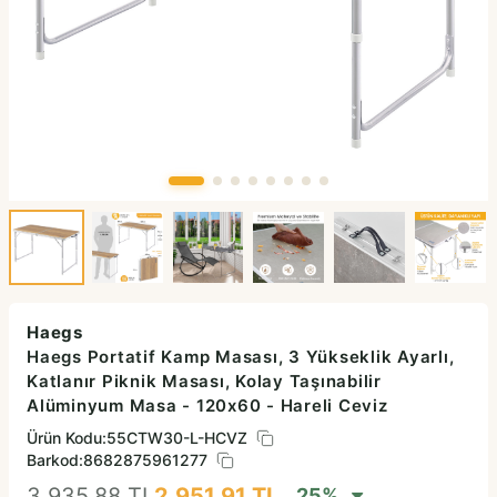
Haegs
Haegs Portatif Kamp Masası, 3 Yükseklik Ayarlı,
Katlanır Piknik Masası, Kolay Taşınabilir
Alüminyum Masa - 120x60 - Hareli Ceviz
Ürün Kodu:
55CTW30-L-HCVZ
Barkod:
8682875961277
3.935,88
TL
2.951,91
TL
25
%