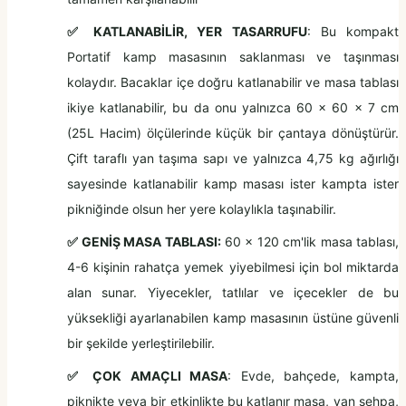
✅
KATLANABİLİR, YER TASARRUFU
: Bu kompakt
Portatif kamp masasının saklanması ve taşınması
kolaydır. Bacaklar içe doğru katlanabilir ve masa tablası
ikiye katlanabilir, bu da onu yalnızca 60 x 60 x 7 cm
(25L Hacim) ölçülerinde küçük bir çantaya dönüştürür.
Çift taraflı yan taşıma sapı ve yalnızca 4,75 kg ağırlığı
sayesinde katlanabilir kamp masası ister kampta ister
pikniğinde olsun her yere kolaylıkla taşınabilir.
✅
GENİŞ MASA TABLASI:
60 x 120 cm'lik masa tablası,
4-6 kişinin rahatça yemek yiyebilmesi için bol miktarda
alan sunar. Yiyecekler, tatlılar ve içecekler de bu
yüksekliği ayarlanabilen kamp masasının üstüne güvenli
bir şekilde yerleştirilebilir.
✅
ÇOK AMAÇLI MASA
: Evde, bahçede, kampta,
piknikte veya bir etkinlikte bu katlanır masa, yan sehpa,