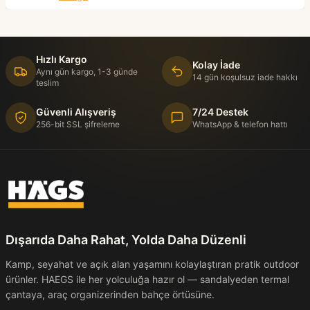
Hızlı Kargo
Kolay İade
Aynı gün kargo, 1-3 günde
14 gün koşulsuz iade hakkı
teslim
Güvenli Alışveriş
7/24 Destek
256-bit SSL şifreleme
WhatsApp & telefon hattı
Dışarıda Daha Rahat, Yolda Daha Düzenli
Kamp, seyahat ve açık alan yaşamını kolaylaştıran pratik outdoor
ürünler. HAEGS ile her yolculuğa hazır ol — sandalyeden termal
çantaya, araç organizerinden bahçe örtüsüne.