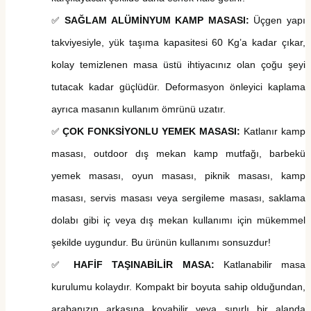
SAĞLAM ALÜMİNYUM KAMP MASASI:
Üçgen yapı
✅
takviyesiyle, yük taşıma kapasitesi 60 Kg’a kadar çıkar,
kolay temizlenen masa üstü ihtiyacınız olan çoğu şeyi
tutacak kadar güçlüdür. Deformasyon önleyici kaplama
ayrıca masanın kullanım ömrünü uzatır.
ÇOK FONKSİYONLU YEMEK MASASI:
Katlanır kamp
✅
masası, outdoor dış mekan kamp mutfağı, barbekü
yemek masası, oyun masası, piknik masası, kamp
masası, servis masası veya sergileme masası, saklama
dolabı gibi iç veya dış mekan kullanımı için mükemmel
şekilde uygundur. Bu ürünün kullanımı sonsuzdur!
HAFİF TAŞINABİLİR MASA:
Katlanabilir masa
✅
kurulumu kolaydır. Kompakt bir boyuta sahip olduğundan,
arabanızın arkasına koyabilir veya sınırlı bir alanda