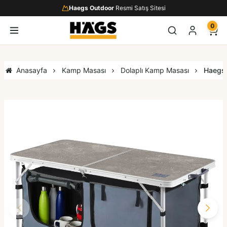
Haegs Outdoor
Resmi Satış Sitesi
0
Anasayfa
Kamp Masası
Dolaplı Kamp Masası
Haegs 