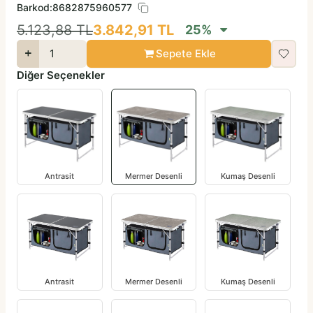
Barkod:
8682875960577
5.123,88
TL
3.842,91
TL
25
%
Sepete Ekle
Diğer Seçenekler
Antrasit
Mermer Desenli
Kumaş Desenli
Antrasit
Mermer Desenli
Kumaş Desenli