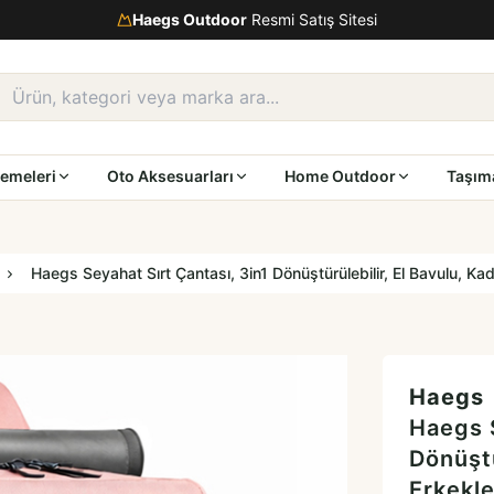
Haegs Outdoor
Resmi Satış Sitesi
emeleri
Oto Aksesuarları
Home Outdoor
Taşım
Haegs Seyahat Sırt Çantası, 3in1 Dönüştürülebilir, El Bavulu, Kad
Haegs
Haegs S
Dönüştü
Erkekle