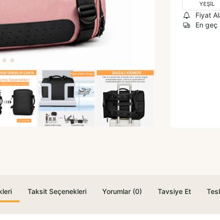
YEŞİL
Fiyat A
En geç
leri
Taksit Seçenekleri
Yorumlar (0)
Tavsiye Et
Tesl