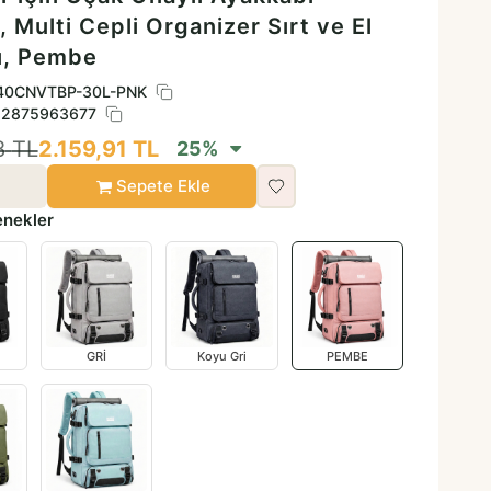
, Multi Cepli Organizer Sırt ve El
ı, Pembe
40CNVTBP-30L-PNK
2875963677
8
TL
2.159,91
TL
25
%
Sepete Ekle
enekler
GRİ
Koyu Gri
PEMBE