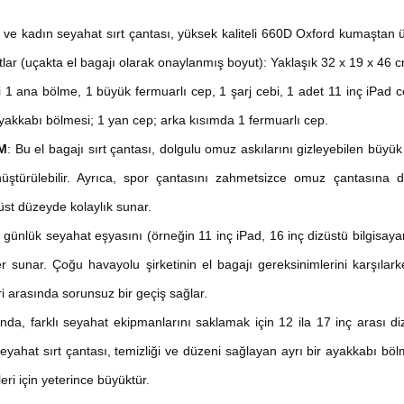
k ve
kadın seyahat sırt çantası, yüksek kaliteli
660D Oxford
kumaştan üre
utlar (uçakta el bagajı olarak onaylanmış boyut): Yaklaşık
32 x 19 x 46 c
i 1 ana bölme, 1 büyük fermuarlı cep, 1 şarj cebi, 1 adet 11 inç iPad c
ayakkabı bölmesi; 1 yan cep; arka kısımda 1 fermuarlı cep.
M
: Bu el bagajı sırt çantası, dolgulu omuz askılarını gizleyebilen büyü
nüştürülebilir. Ayrıca, spor çantasını zahmetsizce omuz çantasına
st düzeyde kolaylık sunar.
4
günlük seyahat eşyasını (örneğin 11 inç iPad, 16 inç dizüstü bilgisayar
ler sunar. Çoğu havayolu şirketinin el bagajı gereksinimlerini karşıla
i arasında sorunsuz bir geçiş sağlar.
da, farklı seyahat ekipmanlarını saklamak için 12 ila 17 inç arası diz
eyahat sırt çantası, temizliği ve düzeni sağlayan ayrı bir ayakkabı böl
eri için yeterince büyüktür.