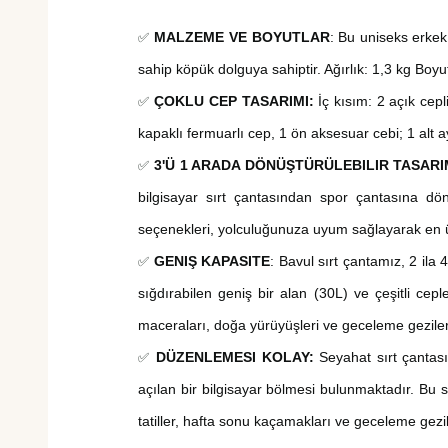
✅
MALZEME VE BOYUTLAR
: Bu
uniseks erke
sahip köpük dolguya sahiptir. Ağırlık: 1,3 kg Boy
✅
ÇOKLU CEP TASARIMI:
İç kısım: 2 açık cepl
kapaklı fermuarlı cep, 1 ön aksesuar cebi; 1 alt 
✅
3'Ü 1 ARADA DÖNÜŞTÜRÜLEBILIR TASARI
bilgisayar sırt çantasından spor çantasına dö
seçenekleri, yolculuğunuza uyum sağlayarak en ü
✅
GENIŞ KAPASITE
: Bavul sırt çantamız,
2
ila
sığdırabilen geniş bir alan (3
0
L) ve çeşitli cep
maceraları, doğa yürüyüşleri ve geceleme geziler
✅
DÜZENLEMESI KOLAY:
Seyahat sırt çantasın
açılan bir bilgisayar bölmesi bulunmaktadır. Bu s
tatiller, hafta sonu kaçamakları ve geceleme gezil