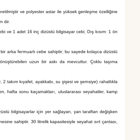
tilmiştir ve polyester astar ile yüksek genleşme özelliğine
m dir.
ebi ve 1 adet 16 inç dizüstü bilgisayar cebi; Dış kısım: 1 ön
k bir arka fermuarlı cebe sahiptir; bu sayede kolayca dizüstü
 dönüştürebilen uzun bir askı da mevcuttur. Çoklu taşıma
, 2 takım kıyafet, ayakkabı, su şişesi ve şemsiye) rahatlıkla
rken, hafta sonu kaçamakları, uluslararası seyahatler, kamp
üstü bilgisayarlar için yer sağlayan, yan taraftan değişken
mesine sahiptir.
30
litrelik kapasitesiyle seyahat sırt çantası,