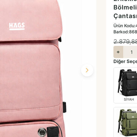
Bölmeli
Çantas
Ürün Kodu:
Barkod:
868
2.879,8
Diğer Seç
SİYAH