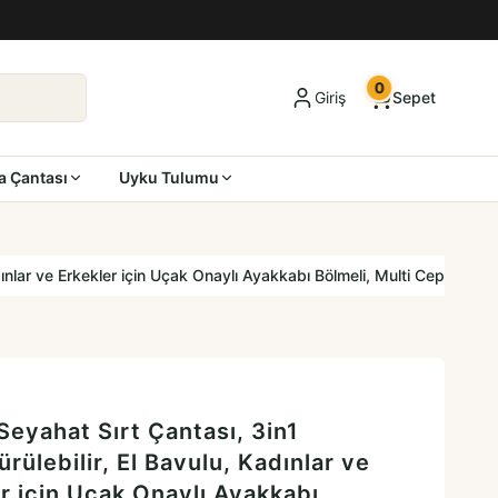
0
Giriş
Sepet
a Çantası
Uyku Tulumu
ınlar ve Erkekler için Uçak Onaylı Ayakkabı Bölmeli, Multi Cepli Orga
eyahat Sırt Çantası, 3in1
rülebilir, El Bavulu, Kadınlar ve
r için Uçak Onaylı Ayakkabı