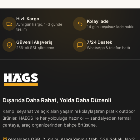
Hızlı Kargo
Kolay İade
Aynı gün kargo, 1-3 günde
14 gün koşulsuz iade hakkı
teslim
Güvenli Alışveriş
7/24 Destek
256-bit SSL şifreleme
WhatsApp & telefon hattı
Dışarıda Daha Rahat, Yolda Daha Düzenli
Kamp, seyahat ve açık alan yaşamını kolaylaştıran pratik outdoor
ürünler. HAEGS ile her yolculuğa hazır ol — sandalyeden termal
çantaya, araç organizerinden bahçe örtüsüne.
Kemalpaşa OSB. 2. Kısım, Aşağı Yenmiş Mah. 536 Sokak, No:2,