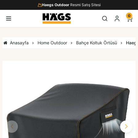
Haegs Outdoor
Resmi Satış Sitesi
0
Anasayfa
Home Outdoor
Bahçe Koltuk Örtüsü
Haegs