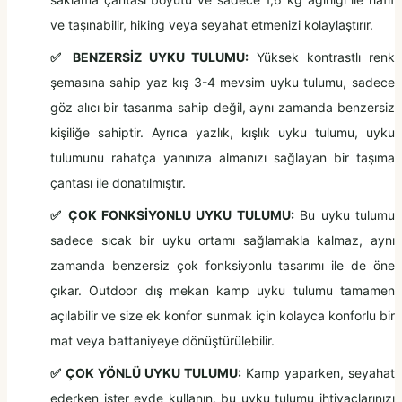
ve taşınabilir, hiking veya seyahat etmenizi kolaylaştırır.
✅ BENZERSİZ UYKU TULUMU:
Yüksek kontrastlı renk
şemasına sahip yaz kış 3-4 mevsim uyku tulumu, sadece
göz alıcı bir tasarıma sahip değil, aynı zamanda benzersiz
kişiliğe sahiptir. Ayrıca yazlık, kışlık uyku tulumu, uyku
tulumunu rahatça yanınıza almanızı sağlayan bir taşıma
çantası ile donatılmıştır.
✅ ÇOK FONKSİYONLU UYKU TULUMU:
Bu uyku tulumu
sadece sıcak bir uyku ortamı sağlamakla kalmaz, aynı
zamanda benzersiz çok fonksiyonlu tasarımı ile de öne
çıkar. Outdoor dış mekan kamp uyku tulumu tamamen
açılabilir ve size ek konfor sunmak için kolayca konforlu bir
mat veya battaniyeye dönüştürülebilir.
✅ ÇOK YÖNLÜ UYKU TULUMU:
Kamp yaparken, seyahat
ederken ister evde kullanın, bu uyku tulumu ihtiyaçlarınızı