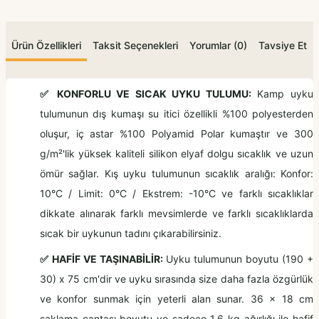
Ürün Özellikleri
Taksit Seçenekleri
Yorumlar (0)
Tavsiye Et
✅ KONFORLU VE SICAK UYKU TULUMU:
Kamp uyku
tulumunun dış kumaşı su itici özellikli %100 polyesterden
oluşur, iç astar %100 Polyamid Polar kumaştır ve 300
g/m²'lik yüksek kaliteli silikon elyaf dolgu sıcaklık ve uzun
ömür sağlar. Kış uyku tulumunun sıcaklık aralığı: Konfor:
10°C / Limit: 0°C / Ekstrem: -10°C ve farklı sıcaklıklar
dikkate alınarak farklı mevsimlerde ve farklı sıcaklıklarda
sıcak bir uykunun tadını çıkarabilirsiniz.
✅ HAFİF VE TAŞINABİLİR:
Uyku tulumunun boyutu (190 +
30) x 75 cm'dir ve uyku sırasında size daha fazla özgürlük
ve konfor sunmak için yeterli alan sunar. 36 x 18 cm
saklama çantası boyutu ve sadece 1,6 kg ağırlığı ile hafif