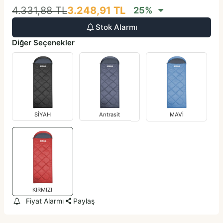
4.331,88
TL
3.248,91
TL
25
%
Stok Alarmı
Diğer Seçenekler
SİYAH
Antrasit
MAVİ
KIRMIZI
Fiyat Alarmı
Paylaş