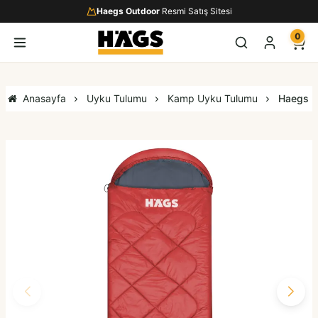
Haegs Outdoor
Resmi Satış Sitesi
0
Anasayfa
Uyku Tulumu
Kamp Uyku Tulumu
Haegs Uy