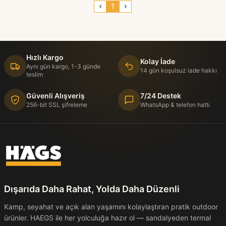
1
Hızlı Kargo
Kolay İade
Aynı gün kargo, 1-3 günde
14 gün koşulsuz iade hakkı
teslim
Güvenli Alışveriş
7/24 Destek
256-bit SSL şifreleme
WhatsApp & telefon hattı
Dışarıda Daha Rahat, Yolda Daha Düzenli
Kamp, seyahat ve açık alan yaşamını kolaylaştıran pratik outdoor
ürünler. HAEGS ile her yolculuğa hazır ol — sandalyeden termal