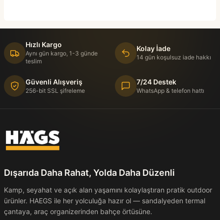
Hızlı Kargo
Kolay İade
Aynı gün kargo, 1-3 günde
14 gün koşulsuz iade hakkı
teslim
Güvenli Alışveriş
7/24 Destek
256-bit SSL şifreleme
WhatsApp & telefon hattı
Dışarıda Daha Rahat, Yolda Daha Düzenli
Kamp, seyahat ve açık alan yaşamını kolaylaştıran pratik outdoor
ürünler. HAEGS ile her yolculuğa hazır ol — sandalyeden termal
çantaya, araç organizerinden bahçe örtüsüne.