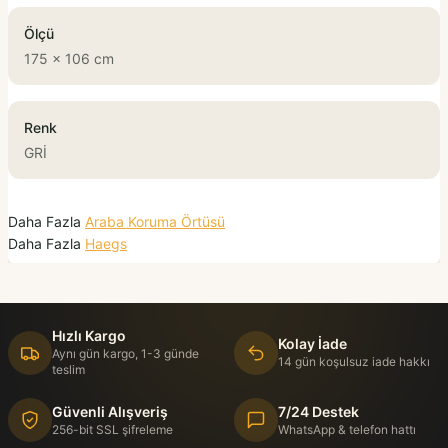
Ölçü
175 x 106 cm
Renk
GRİ
Daha Fazla
Araba Koruma Örtüsü
Daha Fazla
Haegs
Hızlı Kargo
Kolay İade
Aynı gün kargo, 1-3 günde
14 gün koşulsuz iade hakkı
teslim
Güvenli Alışveriş
7/24 Destek
256-bit SSL şifreleme
WhatsApp & telefon hattı