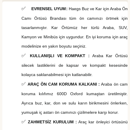
✅
EVRENSEL UYUM
:
Haegs
Buz ve Kar
i
çin Araba Ön
Camı Örtüsü
Brandası
tüm ön camınızı örtmek için
tasarlanmıştır. Kar Örtümüz her türlü Araba, SUV,
Kamyon ve Minibüs için uygundur.
En iyi koruma için araç
modelinize en yakın boyutu seçiniz.
✅
KULLANIŞLI VE KOMPAKT
:
Araba Kar Örtüsü
silecek lastiklerini de kapsar ve kompakt kesesinde
kolayca saklanabilmesi için katlanabilir.
✅
ARAÇ ÖN CAM KORUMA KALKANI :
Araba
ö
n
c
am
koruma k
ılıfımız 600D Oxford kumaştan üretilmiştir.
Ayrıca buz, kar, don ve sulu karın birikmesini önlerken,
yumuşak iç astarı ön camınızı çizilmelere karşı korur.
✅
ZAHMETSİZ KURULUM :
Araç k
ar
önleyici ö
rtüsünü