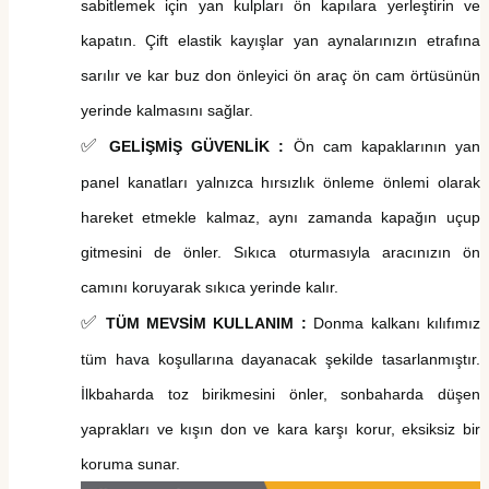
sabitlemek için yan
kulpları
ön kapılara yerleştirin ve
kapatın. Çift elastik kayışlar yan aynalarınızın etrafına
sarılır ve
kar buz
don önleyici
ön araç ön cam
örtü
sü
nün
yerinde kalmasını sağlar.
✅
GELİŞMİŞ GÜVENLİK :
Ön cam kapaklarının yan
panel kanatları yalnızca hırsızlık önleme önlemi olarak
hareket etmekle kalmaz, aynı zamanda kapağın uçup
gitmesini de önler. Sıkıca oturmasıyla aracınızın ön
camını koruyarak sıkıca yerinde kalır.
✅
TÜM MEVSİM KULLANIM
:
Donma kalkanı kılıfımız
tüm hava koşullarına dayanacak şekilde tasarlanmıştır.
İlkbaharda toz birikmesini önler, sonbaharda düşen
yaprakları ve kışın don ve kara karşı korur, eksiksiz bir
koruma sunar.