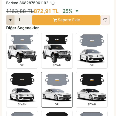
Barkod:
8682875961192
1.163,88
TL
872,91
TL
25
%
Sepete Ekle
Diğer Seçenekler
GRİ
SİYAH
GRİ
SİYAH
GRİ
SİYAH