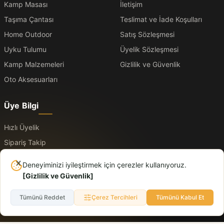
Kamp Masası
İletişim
Taşıma Çantası
Teslimat ve İade Koşulları
Home Outdoor
Satış Sözleşmesi
Uyku Tulumu
Üyelik Sözleşmesi
Kamp Malzemeleri
Gizlilik ve Güvenlik
Oto Aksesuarları
Üye Bilgi
Hızlı Üyelik
Sipariş Takip
Üye Kayıt
Deneyiminizi iyileştirmek için çerezler kullanıyoruz.
Üye Giriş
[
Gizlilik ve Güvenlik
]
Tümünü Reddet
Çerez Tercihleri
Tümünü Kabul Et
© 2026 Logo. Tüm hakları saklıdır. Dışarıda daha rahat, yolda daha düzenli.