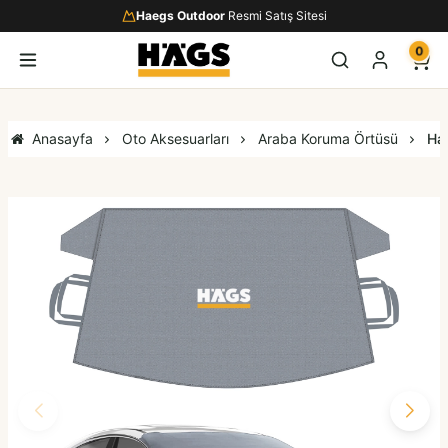
Haegs Outdoor
Resmi Satış Sitesi
0
Anasayfa
Oto Aksesuarları
Araba Koruma Örtüsü
Hae