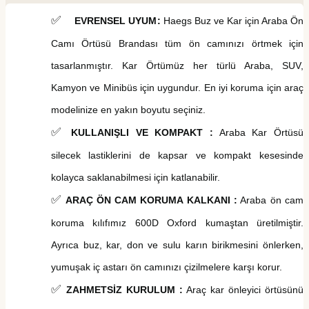
✅
EVRENSEL UYUM
:
Haegs
Buz ve Kar
i
çin Araba Ön
Camı Örtüsü
Brandası
tüm ön camınızı örtmek için
tasarlanmıştır. Kar Örtümüz her türlü Araba, SUV,
Kamyon ve Minibüs için uygundur.
En iyi koruma için araç
modelinize en yakın boyutu seçiniz.
✅
KULLANIŞLI VE KOMPAKT
:
Araba Kar Örtüsü
silecek lastiklerini de kapsar ve kompakt kesesinde
kolayca saklanabilmesi için katlanabilir.
✅
ARAÇ ÖN CAM KORUMA KALKANI :
Araba
ö
n
c
am
koruma k
ılıfımız 600D Oxford kumaştan üretilmiştir.
Ayrıca buz, kar, don ve sulu karın birikmesini önlerken,
yumuşak iç astarı ön camınızı çizilmelere karşı korur.
✅
ZAHMETSİZ KURULUM :
Araç k
ar
önleyici ö
rtüsünü