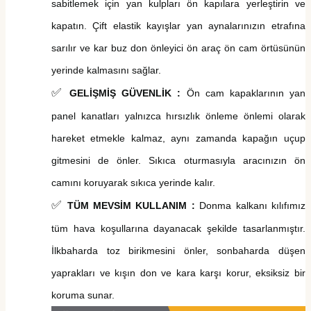
sabitlemek için yan
kulpları
ön kapılara yerleştirin ve
kapatın. Çift elastik kayışlar yan aynalarınızın etrafına
sarılır ve
kar buz
don önleyici
ön araç ön cam
örtü
sü
nün
yerinde kalmasını sağlar.
✅
GELİŞMİŞ GÜVENLİK :
Ön cam kapaklarının yan
panel kanatları yalnızca hırsızlık önleme önlemi olarak
hareket etmekle kalmaz, aynı zamanda kapağın uçup
gitmesini de önler. Sıkıca oturmasıyla aracınızın ön
camını koruyarak sıkıca yerinde kalır.
✅
TÜM MEVSİM KULLANIM
:
Donma kalkanı kılıfımız
tüm hava koşullarına dayanacak şekilde tasarlanmıştır.
İlkbaharda toz birikmesini önler, sonbaharda düşen
yaprakları ve kışın don ve kara karşı korur, eksiksiz bir
koruma sunar.