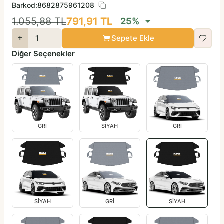
Barkod:
8682875961208
1.055,88
TL
791,91
TL
25
%
Sepete Ekle
Diğer Seçenekler
GRİ
SİYAH
GRİ
SİYAH
GRİ
SİYAH