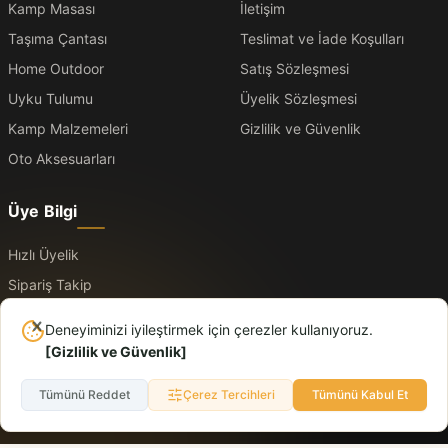
Kamp Masası
İletişim
Taşıma Çantası
Teslimat ve İade Koşulları
Home Outdoor
Satış Sözleşmesi
Uyku Tulumu
Üyelik Sözleşmesi
Kamp Malzemeleri
Gizlilik ve Güvenlik
Oto Aksesuarları
Üye Bilgi
Hızlı Üyelik
Sipariş Takip
Üye Kayıt
Deneyiminizi iyileştirmek için çerezler kullanıyoruz.
Üye Giriş
[
Gizlilik ve Güvenlik
]
Tümünü Reddet
Çerez Tercihleri
Tümünü Kabul Et
© 2026 Logo. Tüm hakları saklıdır. Dışarıda daha rahat, yolda daha düzenli.