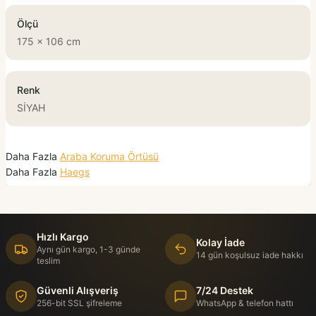
Ölçü
175 x 106 cm
Renk
SİYAH
Daha Fazla
Araba Koruma Örtüsü
Daha Fazla
Haegs
Hızlı Kargo
Kolay İade
Aynı gün kargo, 1-3 günde
14 gün koşulsuz iade hakkı
teslim
Güvenli Alışveriş
7/24 Destek
256-bit SSL şifreleme
WhatsApp & telefon hattı