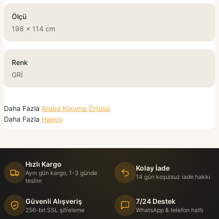
Ölçü
198 x 114 cm
Renk
GRİ
Daha Fazla
Araba Koruma Örtüsü
Daha Fazla
Haegs
Hızlı Kargo
Kolay İade
Aynı gün kargo, 1-3 günde
14 gün koşulsuz iade hakkı
teslim
Güvenli Alışveriş
7/24 Destek
256-bit SSL şifreleme
WhatsApp & telefon hattı