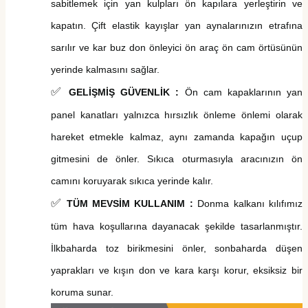
sabitlemek için yan
kulpları
ön kapılara yerleştirin ve
kapatın. Çift elastik kayışlar yan aynalarınızın etrafına
sarılır ve
kar buz
don önleyici
ön araç ön cam
örtü
sü
nün
yerinde kalmasını sağlar.
✅
GELİŞMİŞ GÜVENLİK :
Ön cam kapaklarının yan
panel kanatları yalnızca hırsızlık önleme önlemi olarak
hareket etmekle kalmaz, aynı zamanda kapağın uçup
gitmesini de önler. Sıkıca oturmasıyla aracınızın ön
camını koruyarak sıkıca yerinde kalır.
✅
TÜM MEVSİM KULLANIM
:
Donma kalkanı kılıfımız
tüm hava koşullarına dayanacak şekilde tasarlanmıştır.
İlkbaharda toz birikmesini önler, sonbaharda düşen
yaprakları ve kışın don ve kara karşı korur, eksiksiz bir
koruma sunar.