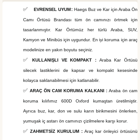
✅
EVRENSEL UYUM
:
Haegs
Buz ve Kar
i
çin Araba Ön
Camı Örtüsü
Brandası
tüm ön camınızı örtmek için
tasarlanmıştır. Kar Örtümüz her türlü Araba, SUV,
Kamyon ve Minibüs için uygundur.
En iyi koruma için araç
modelinize en yakın boyutu seçiniz.
✅
KULLANIŞLI VE KOMPAKT
:
Araba Kar Örtüsü
silecek lastiklerini de kapsar ve kompakt kesesinde
kolayca saklanabilmesi için katlanabilir.
✅
ARAÇ ÖN CAM KORUMA KALKANI :
Araba
ö
n
c
am
koruma k
ılıfımız 600D Oxford kumaştan üretilmiştir.
Ayrıca buz, kar, don ve sulu karın birikmesini önlerken,
yumuşak iç astarı ön camınızı çizilmelere karşı korur.
✅
ZAHMETSİZ KURULUM :
Araç k
ar
önleyici ö
rtüsünü