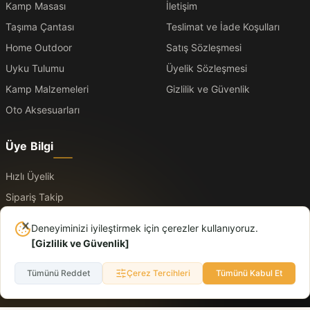
Kamp Masası
İletişim
Taşıma Çantası
Teslimat ve İade Koşulları
Home Outdoor
Satış Sözleşmesi
Uyku Tulumu
Üyelik Sözleşmesi
Kamp Malzemeleri
Gizlilik ve Güvenlik
Oto Aksesuarları
Üye Bilgi
Hızlı Üyelik
Sipariş Takip
Üye Kayıt
Deneyiminizi iyileştirmek için çerezler kullanıyoruz.
Üye Giriş
[
Gizlilik ve Güvenlik
]
Tümünü Reddet
Çerez Tercihleri
Tümünü Kabul Et
© 2026 Logo. Tüm hakları saklıdır. Dışarıda daha rahat, yolda daha düzenli.