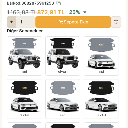
Barkod:
8682875961253
1.163,88
TL
872,91
TL
25
%
Sepete Ekle
Diğer Seçenekler
GRİ
SİYAH
GRİ
SİYAH
GRİ
SİYAH