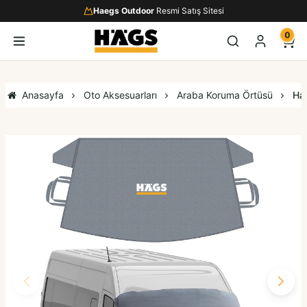
Haegs Outdoor
Resmi Satış Sitesi
0
Anasayfa
Oto Aksesuarları
Araba Koruma Örtüsü
Hae