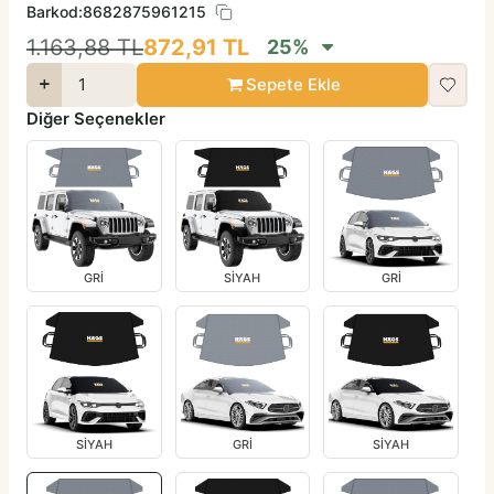
Barkod:
8682875961215
1.163,88
TL
872,91
TL
25
%
Sepete Ekle
Diğer Seçenekler
GRİ
SİYAH
GRİ
SİYAH
GRİ
SİYAH