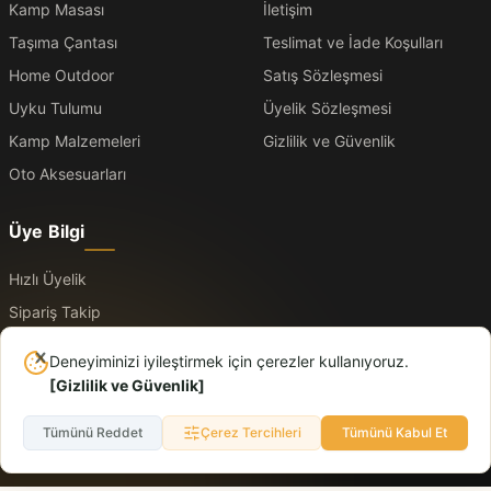
Kamp Masası
İletişim
Taşıma Çantası
Teslimat ve İade Koşulları
Home Outdoor
Satış Sözleşmesi
Uyku Tulumu
Üyelik Sözleşmesi
Kamp Malzemeleri
Gizlilik ve Güvenlik
Oto Aksesuarları
Üye Bilgi
Hızlı Üyelik
Sipariş Takip
Üye Kayıt
Deneyiminizi iyileştirmek için çerezler kullanıyoruz.
Üye Giriş
[
Gizlilik ve Güvenlik
]
Tümünü Reddet
Çerez Tercihleri
Tümünü Kabul Et
© 2026 Logo. Tüm hakları saklıdır. Dışarıda daha rahat, yolda daha düzenli.