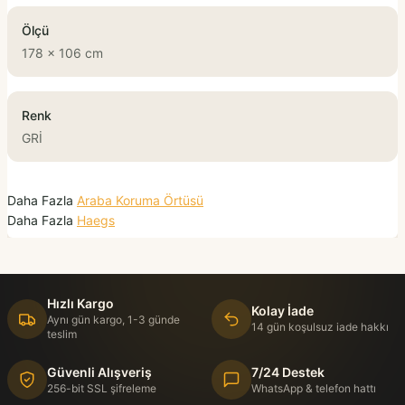
Ölçü
178 x 106 cm
Renk
GRİ
Daha Fazla
Araba Koruma Örtüsü
Daha Fazla
Haegs
Hızlı Kargo
Kolay İade
Aynı gün kargo, 1-3 günde
14 gün koşulsuz iade hakkı
teslim
Güvenli Alışveriş
7/24 Destek
256-bit SSL şifreleme
WhatsApp & telefon hattı