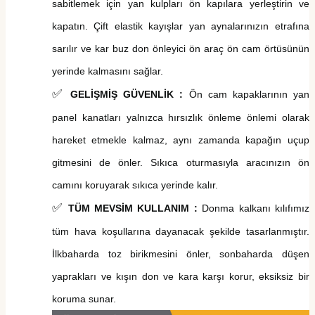
sabitlemek için yan
kulpları
ön kapılara yerleştirin ve
kapatın. Çift elastik kayışlar yan aynalarınızın etrafına
sarılır ve
kar buz
don önleyici
ön araç ön cam
örtü
sü
nün
yerinde kalmasını sağlar.
✅
GELİŞMİŞ GÜVENLİK :
Ön cam kapaklarının yan
panel kanatları yalnızca hırsızlık önleme önlemi olarak
hareket etmekle kalmaz, aynı zamanda kapağın uçup
gitmesini de önler. Sıkıca oturmasıyla aracınızın ön
camını koruyarak sıkıca yerinde kalır.
✅
TÜM MEVSİM KULLANIM
:
Donma kalkanı kılıfımız
tüm hava koşullarına dayanacak şekilde tasarlanmıştır.
İlkbaharda toz birikmesini önler, sonbaharda düşen
yaprakları ve kışın don ve kara karşı korur, eksiksiz bir
koruma sunar.