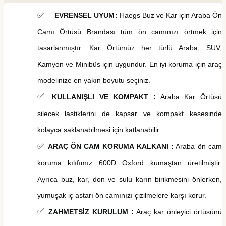
✅
EVRENSEL UYUM
:
Haegs
Buz ve Kar
i
çin Araba Ön
Camı Örtüsü
Brandası
tüm ön camınızı örtmek için
tasarlanmıştır. Kar Örtümüz her türlü Araba, SUV,
Kamyon ve Minibüs için uygundur.
En iyi koruma için araç
modelinize en yakın boyutu seçiniz.
✅
KULLANIŞLI VE KOMPAKT
:
Araba Kar Örtüsü
silecek lastiklerini de kapsar ve kompakt kesesinde
kolayca saklanabilmesi için katlanabilir.
✅
ARAÇ ÖN CAM KORUMA KALKANI :
Araba
ö
n
c
am
koruma k
ılıfımız 600D Oxford kumaştan üretilmiştir.
Ayrıca buz, kar, don ve sulu karın birikmesini önlerken,
yumuşak iç astarı ön camınızı çizilmelere karşı korur.
✅
ZAHMETSİZ KURULUM :
Araç k
ar
önleyici ö
rtüsünü