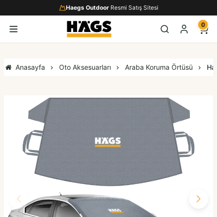
Haegs Outdoor
Resmi Satış Sitesi
0
Anasayfa
Oto Aksesuarları
Araba Koruma Örtüsü
Hae